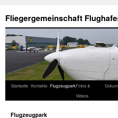
Fliegergemeinschaft Flughafe
Skip
Startseite
Kontakte
Flugzeugpark
Fotos &
Dokum
to
Videos
content
Flugzeugpark