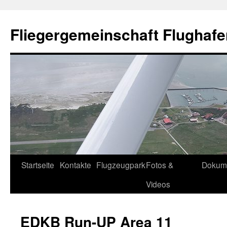
Fliegergemeinschaft Flughafe
Skip
Startseite
Kontakte
Flugzeugpark
Fotos &
Dokum
to
Videos
content
EDKB Run-UP Area 11