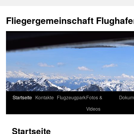
Fliegergemeinschaft Flughafe
Skip
Startseite
Kontakte
Flugzeugpark
Fotos &
Dokum
to
Videos
content
Startseite